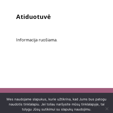
Atiduotuvė
Informacija ruošiama.
Mes naudojame slapukus, kurie užtikrina, kad Jums bus patogu
© 2022 Asociacija Žemaitijos psichikos
naudotis tinklalapiu. Jei toliau naršysite mūsų tinklalapyje, tai
negalią turinčių žmonių klubas „Telšių
tolygu Jūsų sutikimui su slapukų naudojimu.